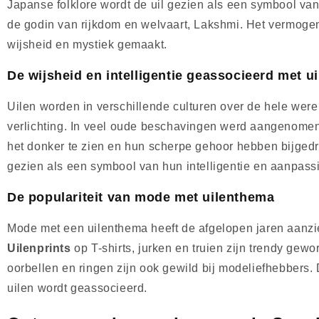
Japanse folklore wordt de uil gezien als een symbool va
de godin van rijkdom en welvaart, Lakshmi. Het vermogen 
wijsheid en mystiek gemaakt.
De wijsheid en intelligentie geassocieerd met ui
Uilen worden in verschillende culturen over de hele were
verlichting. In veel oude beschavingen werd aangenomen 
het donker te zien en hun scherpe gehoor hebben bijged
gezien als een symbool van hun intelligentie en aanpas
De populariteit van mode met uilenthema
Mode met een uilenthema heeft de afgelopen jaren aanzien
Uilenprints
op T-shirts, jurken en truien zijn trendy gew
oorbellen en ringen zijn ook gewild bij modeliefhebbers
uilen wordt geassocieerd.