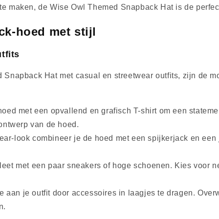
ment te maken, de Wise Owl Themed Snapback Hat is de perfe
k-hoed met stijl
tfits
napback Hat met casual en streetwear outfits, zijn de mo
oed met een opvallend en grafisch T-shirt om een ​​stateme
 ontwerp van de hoed.
ear-look combineer je de hoed met een spijkerjack en een 
pleet met een paar sneakers of hoge schoenen. Kies voor ne
oe aan je outfit door accessoires in laagjes te dragen. Ov
n.