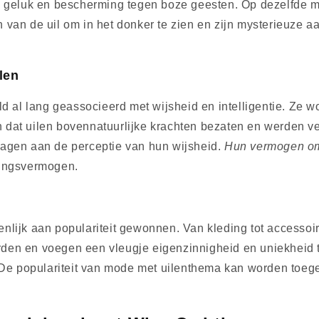
n geluk en bescherming tegen boze geesten. Op dezelfde m
van de uil om in het donker te zien en zijn mysterieuze a
len
ld al lang geassocieerd met wijsheid en intelligentie. Ze
dat uilen bovennatuurlijke krachten bezaten en werden ve
ragen aan de perceptie van hun wijsheid.
Hun vermogen om 
singsvermogen.
lijk aan populariteit gewonnen. Van kleding tot accessoire
orden en voegen een vleugje eigenzinnigheid en uniekheid t
. De populariteit van mode met uilenthema kan worden toeg