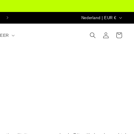
Land/regio
Nederland | EUR €
Inloggen
Winkelwagen
EER