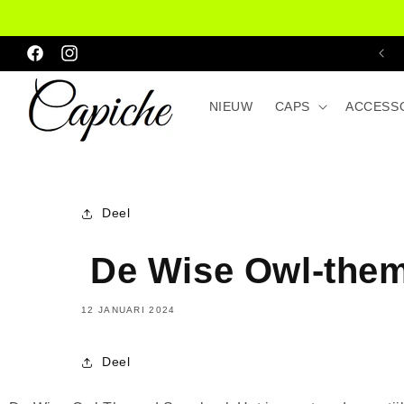
Meteen
Wereldwijde verzending beschikbaar🌎
naar de
Facebook
Instagram
content
NIEUW
CAPS
ACCESS
Deel
De Wise Owl-the
12 JANUARI 2024
Deel