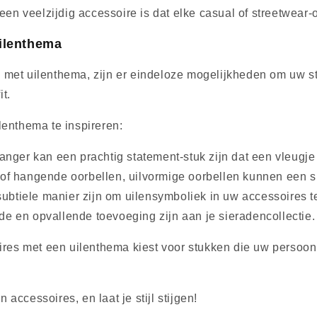
 veelzijdig accessoire is dat elke casual of streetwear-ou
ilenthema
met uilenthema, zijn er eindeloze mogelijkheden om uw sti
t.
lenthema te inspireren:
hanger kan een prachtig statement-stuk zijn dat een vleugje
s of hangende oorbellen, uilvormige oorbellen kunnen een 
ubtiele manier zijn om uilensymboliek in uw accessoires t
de en opvallende toevoeging zijn aan je sieradencollectie.
oires met een uilenthema kiest voor stukken die uw persoonl
ccessoires, en laat je stijl stijgen!