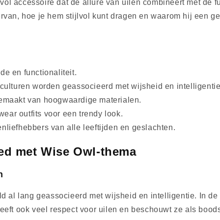
l accessoire dat de allure van uilen combineert met de fun
rvan, hoe je hem stijlvol kunt dragen en waarom hij een g
en functionaliteit.
culturen worden geassocieerd met wijsheid en intelligentie
gemaakt van hoogwaardige materialen.
ar outfits voor een trendy look.
nliefhebbers van alle leeftijden en geslachten.
oed met Wise Owl-thema
n
ld al lang geassocieerd met wijsheid en intelligentie. In 
heeft ook veel respect voor uilen en beschouwt ze als boo