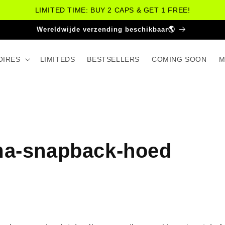
LIMITED TIME: BUY 2 CAPS & GET 1 FREE!
Meer dan 30.000 tevreden klanten😁
OIRES
LIMITEDS
BESTSELLERS
COMING SOON
M
ma-snapback-hoed