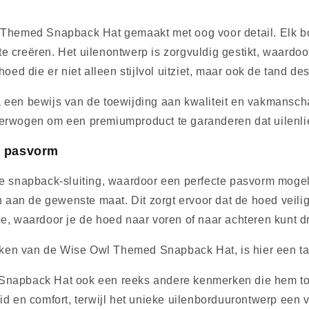
l Themed Snapback Hat gemaakt met oog voor detail. Elk bor
e creëren. Het uilenontwerp is zorgvuldig gestikt, waardoo
oed die er niet alleen stijlvol uitziet, maar ook de tand des
n bewijs van de toewijding aan kwaliteit en vakmanschap
verwogen om een ​​premiumproduct te garanderen dat uilenl
e pasvorm
napback-sluiting, waardoor een perfecte pasvorm mogelijk
an de gewenste maat. Dit zorgt ervoor dat de hoed veilig op
e, waardoor je de hoed naar voren of naar achteren kunt dra
rken van de Wise Owl Themed Snapback Hat, is hier een ta
d Snapback Hat ook een reeks andere kenmerken die hem 
n comfort, terwijl het unieke uilenborduurontwerp een vle