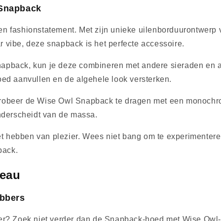
 Snapback
 fashionstatement. Met zijn unieke uilenborduurontwerp vo
ar vibe, deze snapback is het perfecte accessoire.
napback, kun je deze combineren met andere sieraden en a
oed aanvullen en de algehele look versterken.
probeer de Wise Owl Snapback te dragen met een monochrom
onderscheidt van de massa.
het hebben van plezier. Wees niet bang om te experimentere
back.
deau
ebbers
er? Zoek niet verder dan de Snapback-hoed met Wise Owl-th