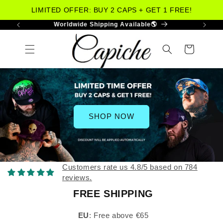
LIMITED OFFER: BUY 2 CAPS + GET 1 FREE!
More Than 30.000 Happy Customers😁
Skip to
content
Cart
SHOP NOW
Customers rate us 4.8/5 based on 784
reviews.
FREE SHIPPING
EU
: Free above €65