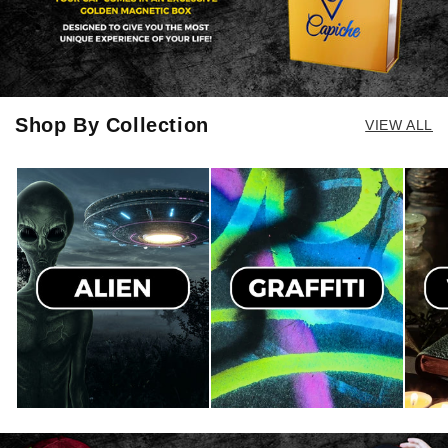
die Alten, und die vorigen sind fast
60 die ersten die daß möglich
gemacht haben! Und ich bin Musiker
und genieße meine invalid Pension!
Und solche Dinge, sind mir was wert!
Besser als ein Auto bis sonstiges!
Shop By Collection
VIEW ALL
Kunst,Kultur... Deswegen möchte ich
nur danke sagen und bin ein Fan und
werde so lange es möglich ist
weiterhin Caps bis ... Kaufen!
Respect 💥💪💥🤟