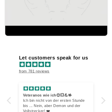
Let customers speak for us
from 781 reviews
Veteranos wie ich😊💥💪🤟
Th
ny.
Ich bin nicht von der ersten Stunde
fo
bis ... Nein, aber Demon und der
It
Vollstrecker! ❤️
ma