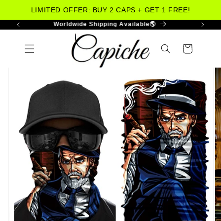
LIMITED OFFER: BUY 2 CAPS + GET 1 FREE!
More Than 30.000 Happy Customers😁
Skip to
content
Cart
Skip to
product
information